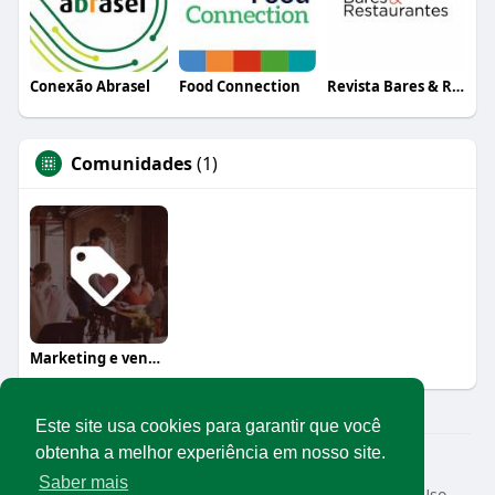
Conexão Abrasel
Food Connection
Revista Bares & Restaurantes
Comunidades
(1)
Marketing e vendas
Este site usa cookies para garantir que você
obtenha a melhor experiência em nosso site.
© 2026 Rede Abrasel
Saber mais
Início
Sobre
Contato
Privacidade
Termos de Uso