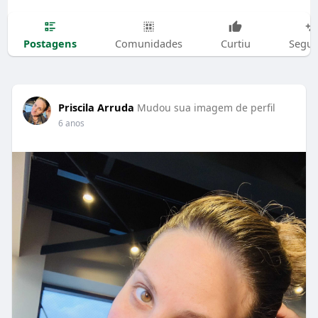
Postagens
Comunidades
Curtiu
Segui
Priscila Arruda
Mudou sua imagem de perfil
6 anos