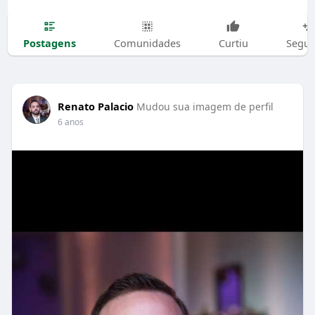
Postagens
Comunidades
Curtiu
Segui
Renato Palacio
Mudou sua imagem de perfil
6 anos