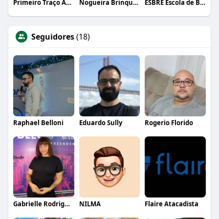
Primeiro Traço Arquitetura
Nogueira Brinquedos
ESBRE Escola de Bares e Restaurantes
Seguidores
(18)
Raphael Belloni
Eduardo Sully
Rogerio Florido
Gabrielle Rodrigues
NILMA
Flaire Atacadista