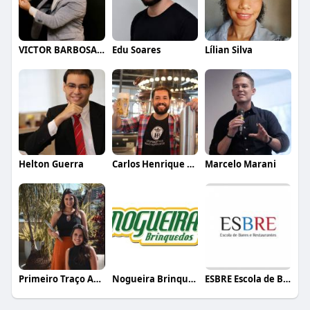
VICTOR BARBOSA QUARANTA
Edu Soares
Lílian Silva
Helton Guerra
Carlos Henrique de Faria Vasconcelos
Marcelo Marani
Primeiro Traço Arquitetura
Nogueira Brinquedos
ESBRE Escola de Bares e Restaurantes