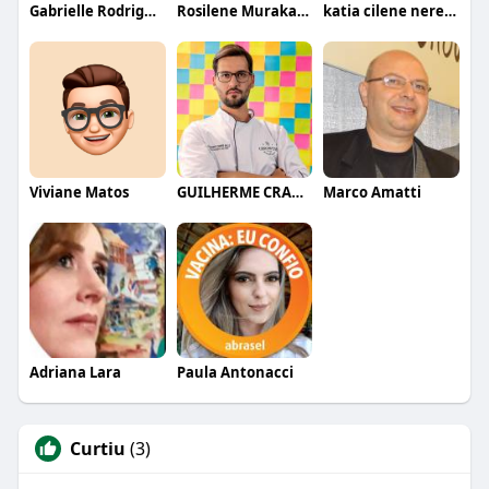
Gabrielle Rodrigues
Rosilene Murakami
katia cilene neres da silva
Viviane Matos
GUILHERME CRAMER BALLE
Marco Amatti
Adriana Lara
Paula Antonacci
Curtiu
(3)