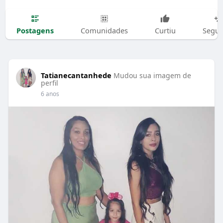
Postagens
Comunidades
Curtiu
Segui
Tatianecantanhede
Mudou sua imagem de
perfil
6 anos