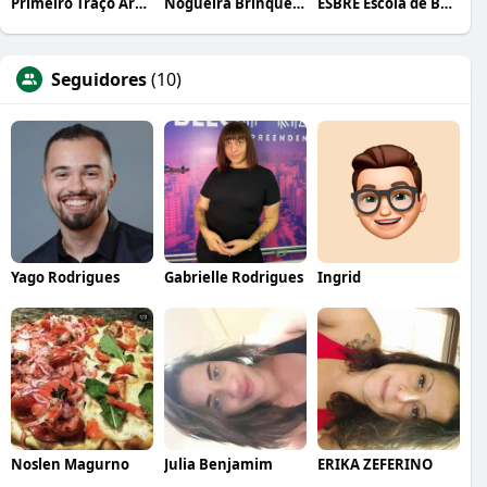
Primeiro Traço Arquitetura
Nogueira Brinquedos
ESBRE Escola de Bares e Restaurantes
Seguidores
(10)
Yago Rodrigues
Gabrielle Rodrigues
Ingrid
Noslen Magurno
Julia Benjamim
ERIKA ZEFERINO