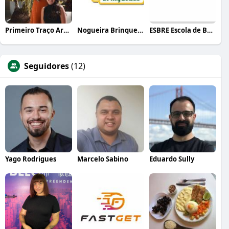
Primeiro Traço Arquitetura
Nogueira Brinquedos
ESBRE Escola de Bares e Restaurantes
Seguidores
(12)
Yago Rodrigues
Marcelo Sabino
Eduardo Sully