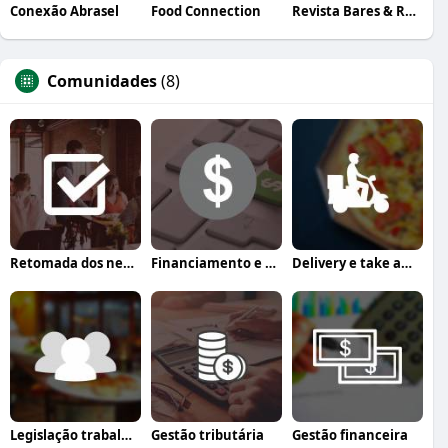
Conexão Abrasel
Food Connection
Revista Bares & Restaurantes
Comunidades
(8)
Retomada dos negócios
Financiamento e crédito
Delivery e take away
Legislação trabalhista
Gestão tributária
Gestão financeira