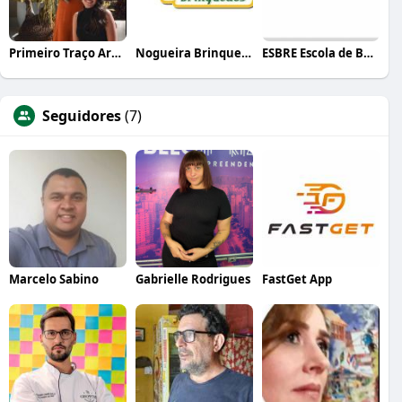
Primeiro Traço Arquitetura
Nogueira Brinquedos
ESBRE Escola de Bares e Restaurantes
Seguidores
(7)
Marcelo Sabino
Gabrielle Rodrigues
FastGet App