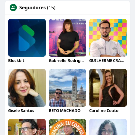
Seguidores
(15)
Blockbit
Gabrielle Rodrigues
GUILHERME CRAMER BALLE
Gisele Santos
BETO MACHADO
Caroline Couto