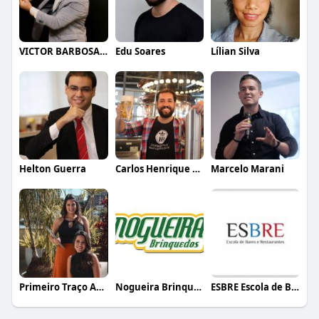
VICTOR BARBOSA QUARANTA
Edu Soares
Lílian Silva
Helton Guerra
Carlos Henrique de Faria Vasconcelos
Marcelo Marani
Primeiro Traço Arquitetura
Nogueira Brinquedos
ESBRE Escola de Bares e Restaurantes