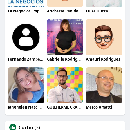
La Negocios Empresariais
Andrezza Penido
Luiza Dutra
Fernando Zambelan
Gabrielle Rodrigues
Amauri Rodrigues
Janehelen Nascimento
GUILHERME CRAMER BALLE
Marco Amatti
Curtiu
(3)