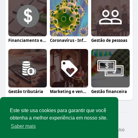
Financiamento e crédito
Coronavírus - Informação, orientação e a
Gestão de pessoas
Gestão tributária
Marketing e vendas
Gestão financeira
Este site usa cookies para garantir que você
obtenha a melhor experiência em nosso site.
© 2026 Rede Abrasel
Saber mais
Início
Sobre
Contato
Privacidade
Termos de Uso
Conteúdos exclusivos