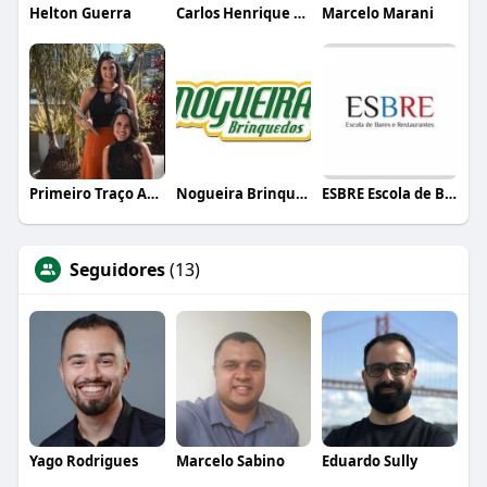
Helton Guerra
Carlos Henrique de Faria Vasconcelos
Marcelo Marani
Primeiro Traço Arquitetura
Nogueira Brinquedos
ESBRE Escola de Bares e Restaurantes
Seguidores
(13)
Yago Rodrigues
Marcelo Sabino
Eduardo Sully