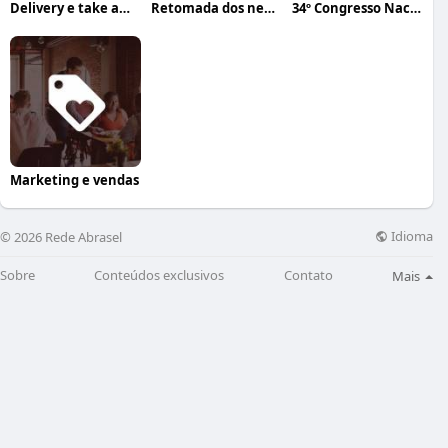
Delivery e take away
Retomada dos negócios
34º Congresso Nacional Abrasel
Marketing e vendas
Idioma
© 2026 Rede Abrasel
Sobre
Conteúdos exclusivos
Contato
Mais