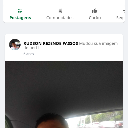
Postagens
Comunidades
Curtiu
Segui
RUDSON REZENDE PASSOS
Mudou sua imagem
de perfil
6 anos