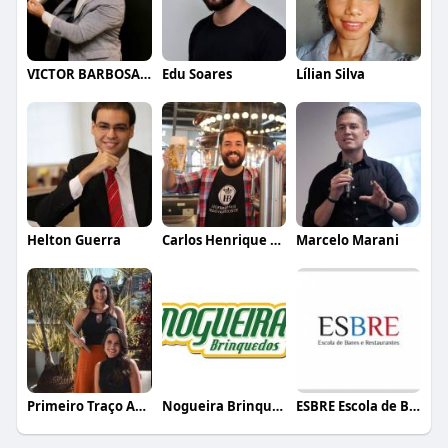
VICTOR BARBOSA QUARANTA
Edu Soares
Lílian Silva
Helton Guerra
Carlos Henrique de Faria Vasconcelos
Marcelo Marani
Primeiro Traço Arquitetura
Nogueira Brinquedos
ESBRE Escola de Bares e Restaurantes