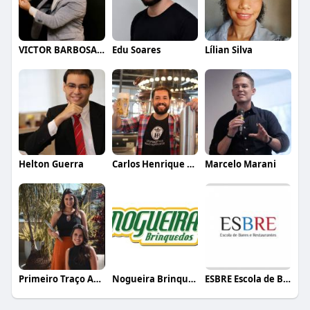
VICTOR BARBOSA QUARANTA
Edu Soares
Lílian Silva
Helton Guerra
Carlos Henrique de Faria Vasconcelos
Marcelo Marani
Primeiro Traço Arquitetura
Nogueira Brinquedos
ESBRE Escola de Bares e Restaurantes