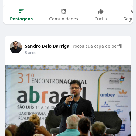
Postagens
Comunidades
Curtiu
Segui
Sandro Belo Barriga
Trocou sua capa de perfil
5 anos