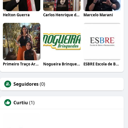
Helton Guerra
Carlos Henrique de Faria Vasconcelos
Marcelo Marani
Primeiro Traço Arquitetura
Nogueira Brinquedos
ESBRE Escola de Bares e Restaurantes
Seguidores
(0)
Curtiu
(1)