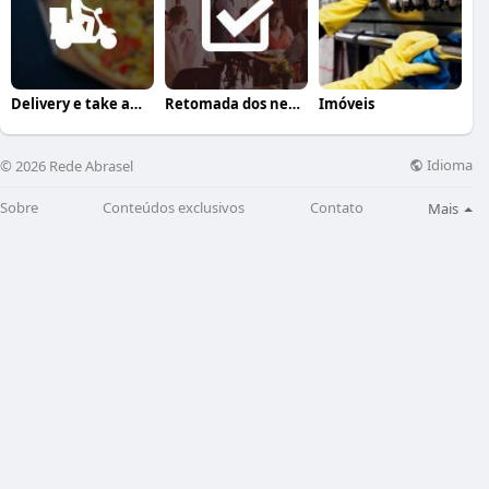
Delivery e take away
Retomada dos negócios
Imóveis
Idioma
© 2026 Rede Abrasel
Sobre
Conteúdos exclusivos
Contato
Mais