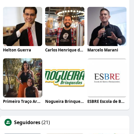
Helton Guerra
Carlos Henrique de Faria Vasconcelos
Marcelo Marani
Primeiro Traço Arquitetura
Nogueira Brinquedos
ESBRE Escola de Bares e Restaurantes
Seguidores
(21)